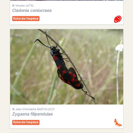
© Vincent JUTEL
Cladonia coniocraea
fiche de l'espèce
© Jean-Christophe BARTOLUCCI
Zygaena filipendulae
fiche de l'espèce