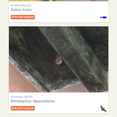
© Gilles BAILLEUX
Salmo trutta
fiche de l'espèce
© Nathalie VERGER
Rhinolophus hipposideros
fiche de l'espèce