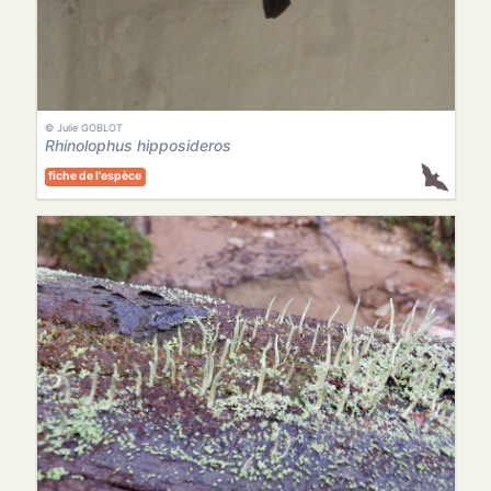
© Julie GOBLOT
Rhinolophus hipposideros
fiche de l'espèce