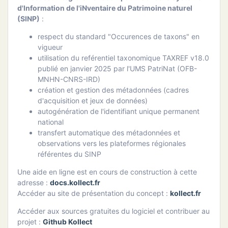
ATION
d'Information de l'iNventaire du Patrimoine naturel
(SINP)
:
APHIE
respect du standard "Occurences de taxons" en
vigueur
CT
utilisation du reférentiel taxonomique TAXREF v18.0
publié en janvier 2025 par l'UMS PatriNat (OFB-
MNHN-CNRS-IRD)
création et gestion des métadonnées (cadres
d'acquisition et jeux de données)
NS
autogénération de l'identifiant unique permanent
national
transfert automatique des métadonnées et
observations vers les plateformes régionales
référentes du SINP
Une aide en ligne est en cours de construction à cette
adresse :
docs.kollect.fr
Accéder au site de présentation du concept :
kollect.fr
Accéder aux sources gratuites du logiciel et contribuer au
projet :
Github Kollect