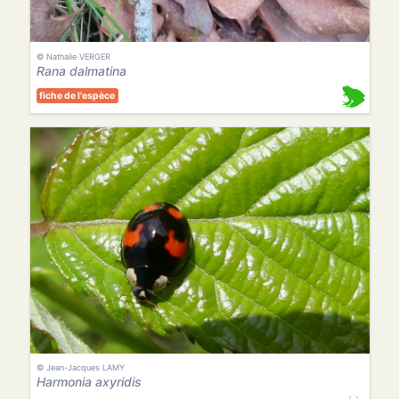
© Nathalie VERGER
Rana dalmatina
fiche de l'espèce
© Jean-Jacques LAMY
Harmonia axyridis