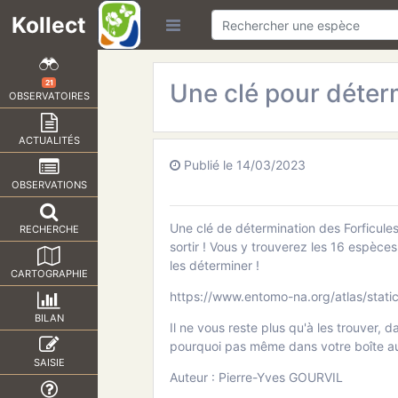
Kollect
Une clé pour déterm
21
OBSERVATOIRES
ACTUALITÉS
Publié le 14/03/2023
OBSERVATIONS
Une clé de détermination des Forficules
RECHERCHE
sortir ! Vous y trouverez les 16 espèces
les déterminer !
CARTOGRAPHIE
https://www.entomo-na.org/atlas/stat
BILAN
Il ne vous reste plus qu'à les trouver, 
pourquoi pas même dans votre boîte aux
SAISIE
Auteur : Pierre-Yves GOURVIL