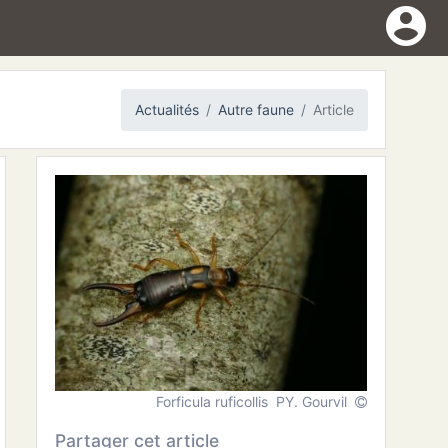
account_circle
Actualités
Autre faune
Article
Forficula ruficollis PY. Gourvil
Partager cet article