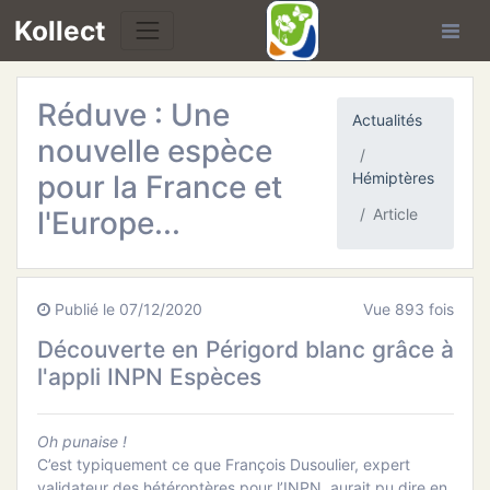
Kollect
Réduve : Une
OIRES
Actualités
nouvelle espèce
TÉS
pour la France et
Hémiptères
l'Europe...
Article
IONS
CHE
Publié le 07/12/2020
Vue 893 fois
PHIE
Découverte en Périgord blanc grâce à
l'appli INPN Espèces
N
Oh punaise !
E
C’est typiquement ce que François Dusoulier, expert
validateur des hétéroptères pour l’INPN, aurait pu dire en