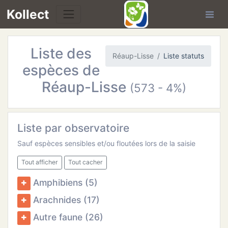
Kollect
Liste des
OIRES
Réaup-Lisse
Liste statuts
espèces de
TÉS
Réaup-Lisse
(573 - 4%)
IONS
Liste par observatoire
CHE
Sauf espèces sensibles et/ou floutées lors de la saisie
PHIE
Tout afficher
Tout cacher
Amphibiens (5)
N
Arachnides (17)
E
Autre faune (26)