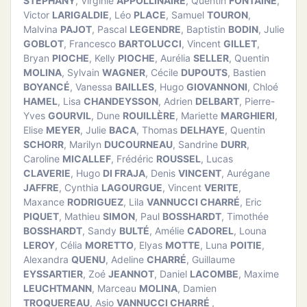
STEPHANY
, Virginie
APPOLLINAIRE
, Quentin
FONTAINE
,
Victor
LARIGALDIE
, Léo
PLACE
, Samuel
TOURON
,
Malvina
PAJOT
, Pascal
LEGENDRE
, Baptistin
BODIN
, Julie
GOBLOT
, Francesco
BARTOLUCCI
, Vincent
GILLET
,
Bryan
PIOCHE
, Kelly
PIOCHE
, Aurélia
SELLER
, Quentin
MOLINA
, Sylvain
WAGNER
, Cécile
DUPOUTS
, Bastien
BOYANCÉ
, Vanessa
BAILLES
, Hugo
GIOVANNONI
, Chloé
HAMEL
, Lisa
CHANDEYSSON
, Adrien
DELBART
, Pierre-
Yves
GOURVIL
, Dune
ROUILLÈRE
, Mariette
MARGHIERI
,
Elise
MEYER
, Julie
BACA
, Thomas
DELHAYE
, Quentin
SCHORR
, Marilyn
DUCOURNEAU
, Sandrine
DURR
,
Caroline
MICALLEF
, Frédéric
ROUSSEL
, Lucas
CLAVERIE
, Hugo
DI FRAJA
, Denis
VINCENT
, Aurégane
JAFFRE
, Cynthia
LAGOURGUE
, Vincent
VERITE
,
Maxance
RODRIGUEZ
, Lila
VANNUCCI CHARRÉ
, Eric
PIQUET
, Mathieu
SIMON
, Paul
BOSSHARDT
, Timothée
BOSSHARDT
, Sandy
BULTÉ
, Amélie
CADOREL
, Louna
LEROY
, Célia
MORETTO
, Elyas
MOTTE
, Luna
POITIE
,
Alexandra
QUENU
, Adeline
CHARRÉ
, Guillaume
EYSSARTIER
, Zoé
JEANNOT
, Daniel
LACOMBE
, Maxime
LEUCHTMANN
, Marceau
MOLINA
, Damien
TROQUEREAU
, Asio
VANNUCCI CHARRÉ
,