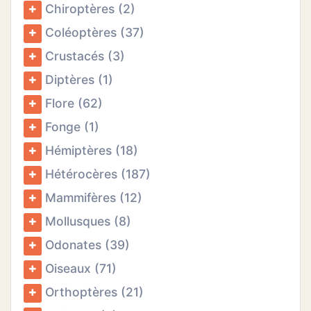
Chiroptères (2)
ATION
Coléoptères (37)
APHIE
Crustacés (3)
CT
Diptères (1)
Flore (62)
Fonge (1)
NS
Hémiptères (18)
Hétérocères (187)
Mammifères (12)
Mollusques (8)
Odonates (39)
Oiseaux (71)
Orthoptères (21)