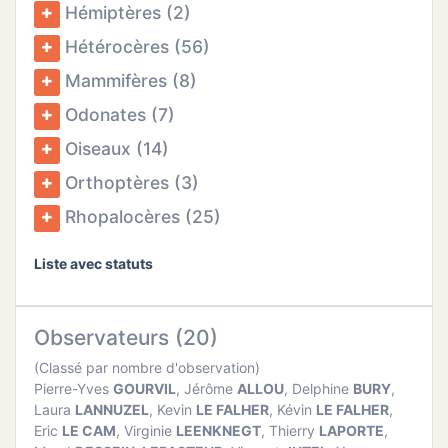
Hémiptères (2)
ATION
Hétérocères (56)
APHIE
Mammifères (8)
CT
Odonates (7)
Oiseaux (14)
Orthoptères (3)
NS
Rhopalocères (25)
Liste avec statuts
Observateurs (20)
(Classé par nombre d'observation)
Pierre-Yves
GOURVIL
, Jérôme
ALLOU
, Delphine
BURY
,
Laura
LANNUZEL
, Kevin
LE FALHER
, Kévin
LE FALHER
,
Eric
LE CAM
, Virginie
LEENKNEGT
, Thierry
LAPORTE
,