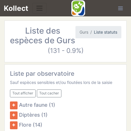
Kollect
Liste des
OIRES
Gurs
Liste statuts
espèces de Gurs
TÉS
(131 - 0.9%)
IONS
Liste par observatoire
CHE
Sauf espèces sensibles et/ou floutées lors de la saisie
PHIE
Tout afficher
Tout cacher
Autre faune (1)
N
Diptères (1)
E
Flore (14)