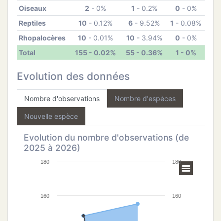
ATION
Oiseaux
2
- 0%
1
- 0.2%
0
- 0%
Reptiles
10
- 0.12%
6
- 9.52%
1
- 0.08%
APHIE
Rhopalocères
10
- 0.01%
10
- 3.94%
0
- 0%
Total
155 - 0.02%
55 - 0.36%
1 - 0%
CT
Evolution des données
Nombre d'observations
Nombre d'espèces
NS
Nouvelle espèce
Evolution du nombre d'observations (de
2025 à 2026)
180
180
160
160