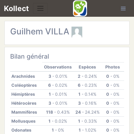
Kollect
Guilhem VILLA
OIRES
TÉS
Bilan général
IONS
Observations
Espèces
Photos
Arachnides
3
- 0.01%
2
- 0.24%
0
- 0%
CHE
Coléoptères
6
- 0.02%
6
- 0.23%
0
- 0%
PHIE
Hémiptères
1
- 0.01%
1
- 0.14%
0
- 0%
Hétérocères
3
- 0.01%
3
- 0.16%
0
- 0%
N
Mammifères
118
- 0.43%
24
- 24.24%
0
- 0%
Mollusques
1
- 0.02%
1
- 0.33%
0
- 0%
E
Odonates
1
- 0%
1
- 1.02%
0
- 0%