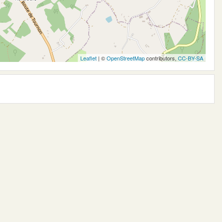
Leaflet
| ©
OpenStreetMap
contributors,
CC-BY-SA