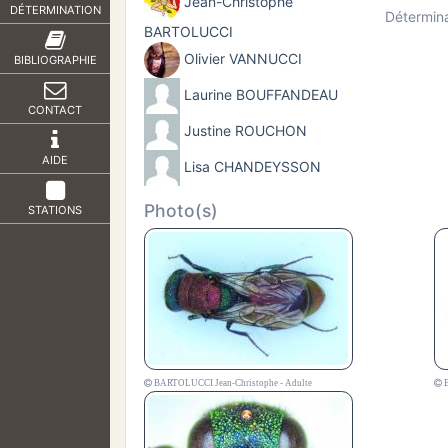
Jean-Christophe
DÉTERMINATION
Détermin
BARTOLUCCI
Olivier VANNUCCI
BIBLIOGRAPHIE
Laurine BOUFFANDEAU
CONTACT
Justine ROUCHON
AIDE
Lisa CHANDEYSSON
Photo(s)
STATIONS
BARTOLUCCI Jean-Christophe - Adulte
B