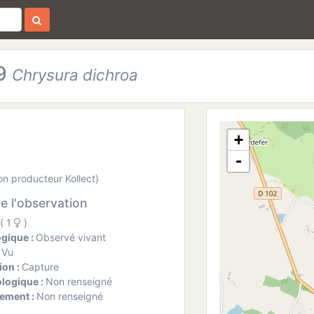
29
Chrysura dichroa
+
-
on producteur Kollect)
de l'observation
( 1
)
ogique :
Observé vivant
:
Vu
ion :
Capture
ologique :
Non renseigné
ement :
Non renseigné