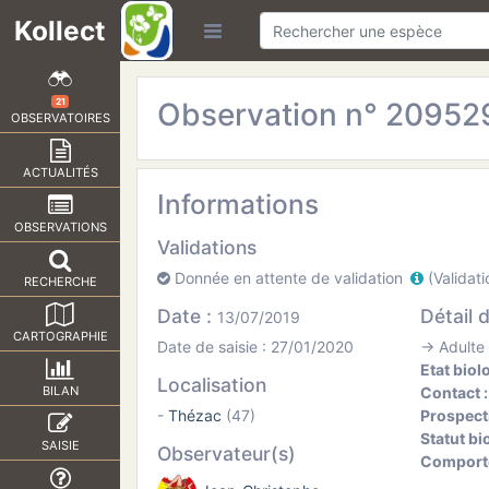
Kollect
Observation n° 2095
21
OBSERVATOIRES
ACTUALITÉS
Informations
OBSERVATIONS
Validations
Donnée en attente de validation
(Validati
RECHERCHE
Date :
Détail 
13/07/2019
CARTOGRAPHIE
Date de saisie : 27/01/2020
→ Adulte 
Etat biol
Localisation
Contact 
BILAN
-
Thézac
(47)
Prospect
Statut bi
SAISIE
Observateur(s)
Comport