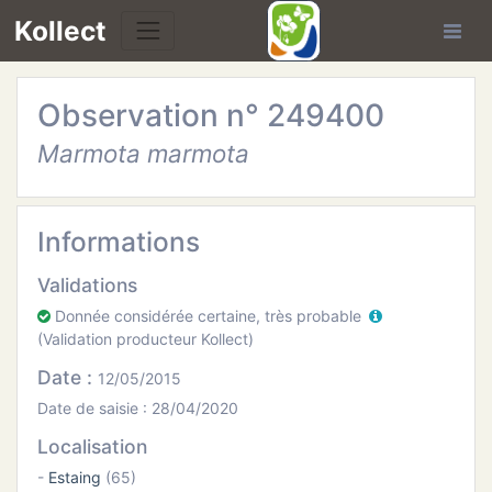
Kollect
Observation n° 249400
OIRES
Marmota marmota
TÉS
IONS
Informations
Validations
CHE
Donnée considérée certaine, très probable
(Validation producteur Kollect)
PHIE
Date :
12/05/2015
N
Date de saisie : 28/04/2020
Localisation
E
-
Estaing
(65)