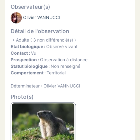
ATION
Observateur(s)
Olivier VANNUCCI
APHIE
Détail de l'observation
CT
→ Adulte ( 3 non différencié(s) )
Etat biologique :
Observé vivant
Contact :
Vu
Prospection :
Observation à distance
Statut biologique :
Non renseigné
NS
Comportement :
Territorial
Déterminateur : Olivier VANNUCCI
Photo(s)