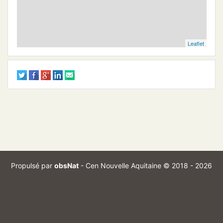
Leaflet
Propulsé par
obsNat
-
Cen Nouvelle Aquitaine
© 2018 - 2026
Branch :
Commit :
optimize_exports
7d0da39