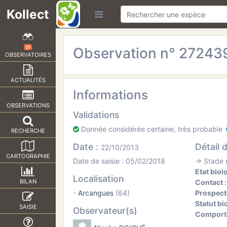
Kollect
Observation n° 2724
21
OBSERVATOIRES
ACTUALITÉS
Informations
OBSERVATIONS
Validations
Donnée considérée certaine, très probable
RECHERCHE
Date :
Détail 
22/10/2013
CARTOGRAPHIE
Date de saisie : 05/02/2018
→ Stade n
Etat biol
Localisation
Contact 
BILAN
-
Arcangues
(64)
Prospect
Statut bi
SAISIE
Observateur(s)
Comport