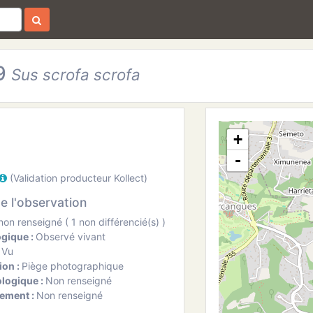
39
Sus scrofa scrofa
+
-
(Validation producteur Kollect)
de l'observation
on renseigné ( 1 non différencié(s) )
ogique :
Observé vivant
:
Vu
ion :
Piège photographique
ologique :
Non renseigné
ement :
Non renseigné