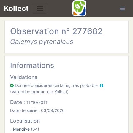
Kollect
Observation n° 277682
OIRES
Galemys pyrenaicus
TÉS
IONS
Informations
Validations
CHE
Donnée considérée certaine, très probable
(Validation producteur Kollect)
PHIE
Date :
11/10/2011
N
Date de saisie : 03/09/2020
Localisation
E
-
Mendive
(64)