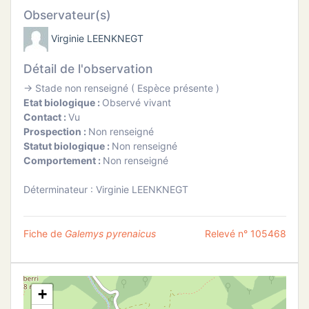
ATION
Observateur(s)
Virginie LEENKNEGT
APHIE
Détail de l'observation
CT
→ Stade non renseigné ( Espèce présente )
Etat biologique :
Observé vivant
Contact :
Vu
Prospection :
Non renseigné
Statut biologique :
Non renseigné
NS
Comportement :
Non renseigné
Déterminateur : Virginie LEENKNEGT
Fiche de
Galemys pyrenaicus
Relevé n° 105468
+