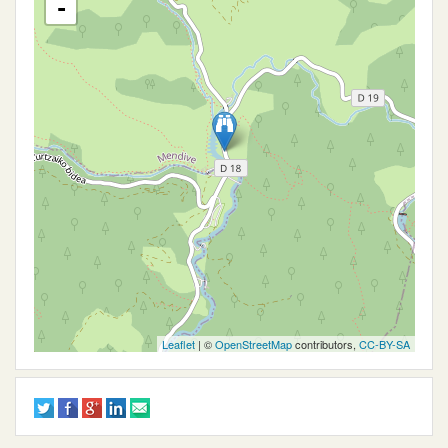
-
Leaflet
| ©
OpenStreetMap
contributors,
CC-BY-SA