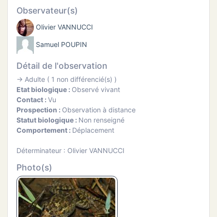
ATION
Observateur(s)
Olivier VANNUCCI
APHIE
Samuel POUPIN
CT
Détail de l'observation
→ Adulte ( 1 non différencié(s) )
Etat biologique :
Observé vivant
Contact :
Vu
NS
Prospection :
Observation à distance
Statut biologique :
Non renseigné
Comportement :
Déplacement
Déterminateur : Olivier VANNUCCI
Photo(s)