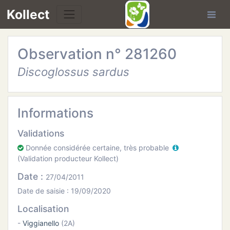
Kollect
Observation n° 281260
OIRES
Discoglossus sardus
TÉS
IONS
Informations
Validations
CHE
Donnée considérée certaine, très probable
(Validation producteur Kollect)
PHIE
Date :
27/04/2011
N
Date de saisie : 19/09/2020
Localisation
E
-
Viggianello
(2A)