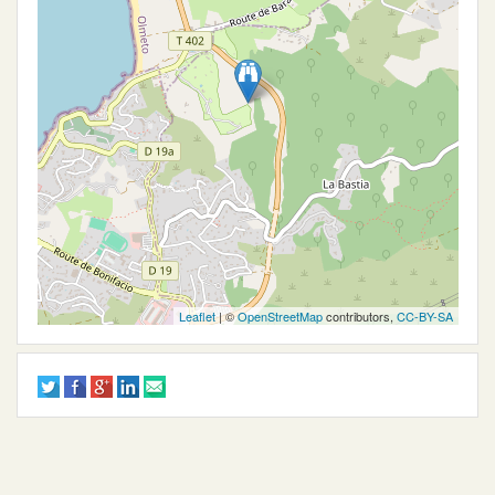
Leaflet
| ©
OpenStreetMap
contributors,
CC-BY-SA