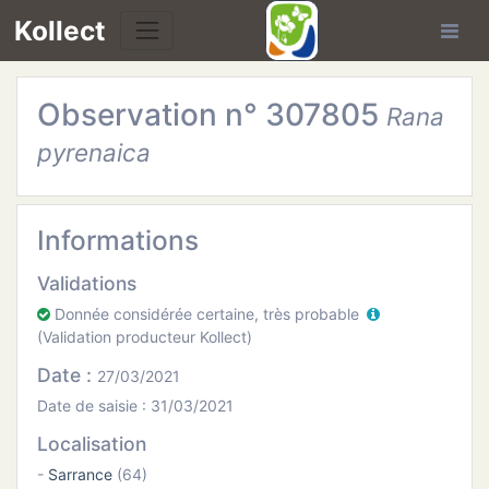
Kollect
Observation n° 307805
Rana
OIRES
pyrenaica
TÉS
IONS
Informations
Validations
CHE
Donnée considérée certaine, très probable
(Validation producteur Kollect)
PHIE
Date :
27/03/2021
N
Date de saisie : 31/03/2021
Localisation
E
-
Sarrance
(64)