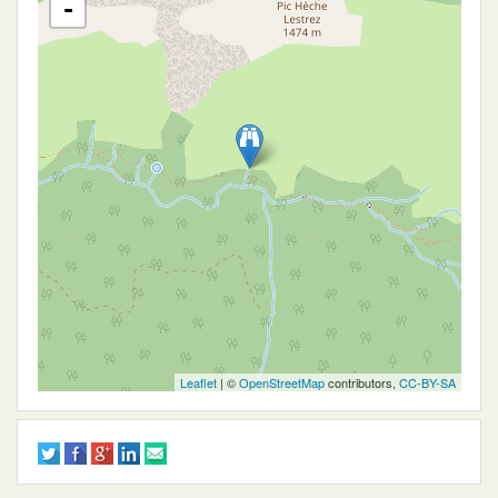
-
Leaflet
| ©
OpenStreetMap
contributors,
CC-BY-SA