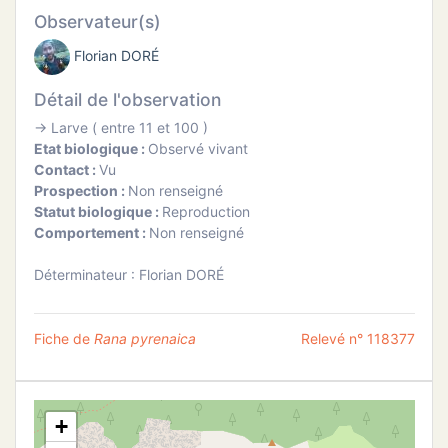
ATION
Observateur(s)
Florian DORÉ
APHIE
Détail de l'observation
CT
→ Larve ( entre 11 et 100 )
Etat biologique :
Observé vivant
Contact :
Vu
Prospection :
Non renseigné
Statut biologique :
Reproduction
NS
Comportement :
Non renseigné
Déterminateur : Florian DORÉ
Fiche de
Rana pyrenaica
Relevé n° 118377
+