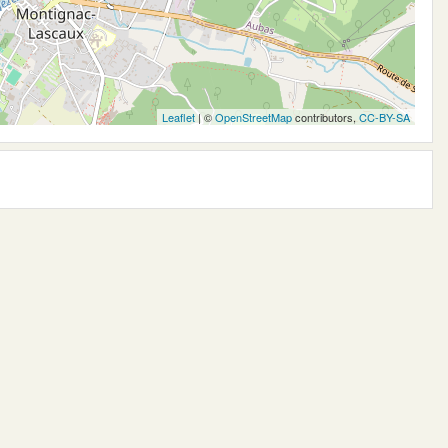
Leaflet
| ©
OpenStreetMap
contributors,
CC-BY-SA