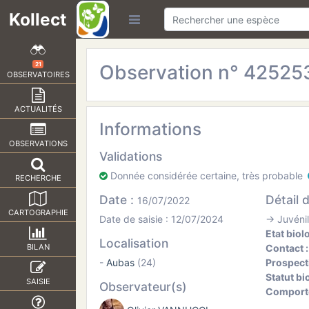
Kollect
Observation n° 4252
21
OBSERVATOIRES
ACTUALITÉS
Informations
OBSERVATIONS
Validations
Donnée considérée certaine, très probable
RECHERCHE
Date :
Détail 
16/07/2022
CARTOGRAPHIE
Date de saisie : 12/07/2024
→ Juvénile
Etat biol
Localisation
Contact 
BILAN
-
Aubas
(24)
Prospect
Statut bi
SAISIE
Observateur(s)
Comport