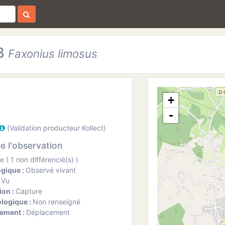
53
Faxonius limosus
+
-
(Validation producteur Kollect)
de l'observation
 ( 1 non différencié(s) )
ogique :
Observé vivant
:
Vu
ion :
Capture
ologique :
Non renseigné
ement :
Déplacement