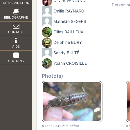
Olivier VANNUCCI
DÉTERMINATION
Détermin
Emilie RAYNARD
BIBLIOGRAPHIE
Mathilde SEGERS
Gilles BAILLEUX
CONTACT
Delphine BURY
AIDE
Sandy BULTÉ
STATIONS
Yoann CROISILLE
Photo(s)
VANNUCCI Olivier - Juvénile
V