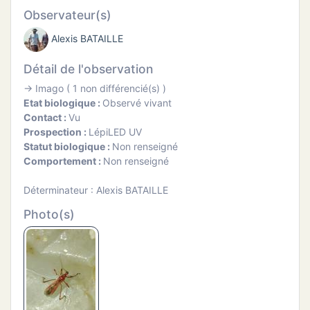
ATION
Observateur(s)
Alexis BATAILLE
APHIE
Détail de l'observation
CT
→ Imago ( 1 non différencié(s) )
Etat biologique :
Observé vivant
Contact :
Vu
Prospection :
LépiLED UV
Statut biologique :
Non renseigné
NS
Comportement :
Non renseigné
Déterminateur : Alexis BATAILLE
Photo(s)