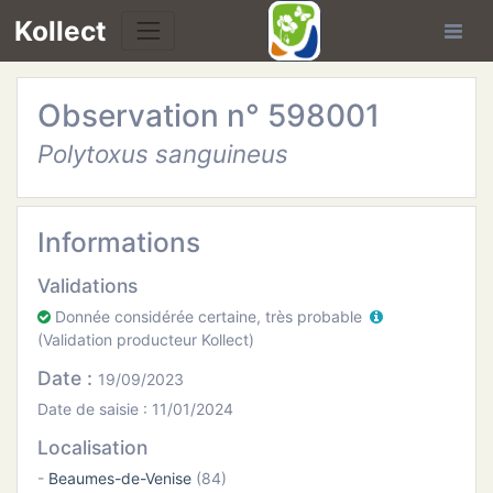
Kollect
Observation n° 598001
OIRES
Polytoxus sanguineus
TÉS
IONS
Informations
Validations
CHE
Donnée considérée certaine, très probable
(Validation producteur Kollect)
PHIE
Date :
19/09/2023
N
Date de saisie : 11/01/2024
Localisation
E
-
Beaumes-de-Venise
(84)