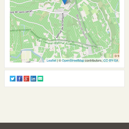
Leaflet
| ©
OpenStreetMap
contributors,
CC-BY-SA