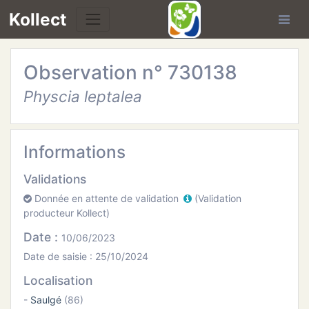
Kollect
Observation n° 730138
OIRES
Physcia leptalea
TÉS
IONS
Informations
Validations
CHE
Donnée en attente de validation
(Validation
producteur Kollect)
PHIE
Date :
10/06/2023
N
Date de saisie : 25/10/2024
Localisation
E
-
Saulgé
(86)