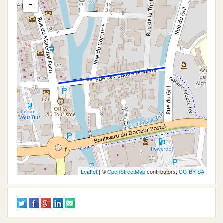
-
Leaflet
| ©
OpenStreetMap
contributors,
CC-BY-SA