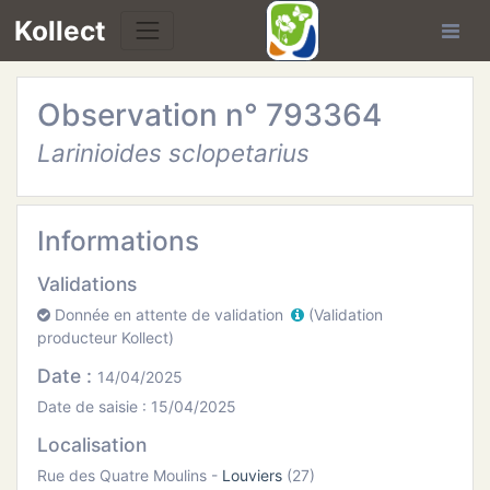
Kollect
Observation n° 793364
OIRES
Larinioides sclopetarius
TÉS
IONS
Informations
Validations
CHE
Donnée en attente de validation
(Validation
producteur Kollect)
PHIE
Date :
14/04/2025
N
Date de saisie : 15/04/2025
Localisation
E
Rue des Quatre Moulins -
Louviers
(27)