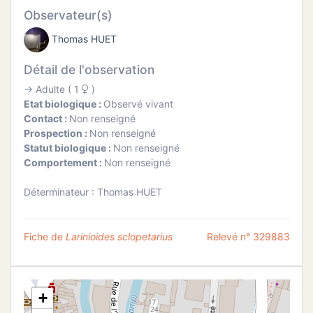
ATION
Observateur(s)
Thomas HUET
APHIE
Détail de l'observation
CT
→ Adulte ( 1
)
Etat biologique :
Observé vivant
Contact :
Non renseigné
Prospection :
Non renseigné
Statut biologique :
Non renseigné
NS
Comportement :
Non renseigné
Déterminateur : Thomas HUET
Fiche de
Larinioides sclopetarius
Relevé n° 329883
+