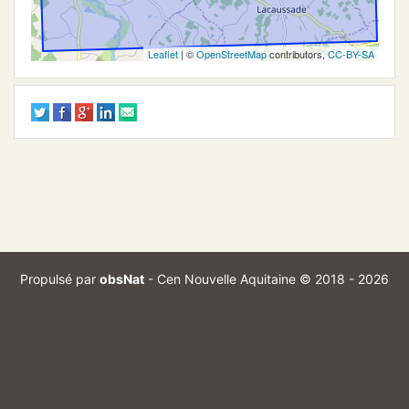
Leaflet
| ©
OpenStreetMap
contributors,
CC-BY-SA
Propulsé par
obsNat
-
Cen Nouvelle Aquitaine
© 2018 - 2026
Branch :
Commit :
optimize_exports
7d0da39
Mentions légales
Conditions d'utilisation