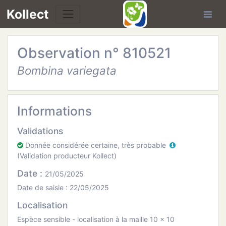
Kollect
Observation n° 810521
OIRES
Bombina variegata
TÉS
IONS
Informations
Validations
CHE
Donnée considérée certaine, très probable
(Validation producteur Kollect)
PHIE
Date :
21/05/2025
N
Date de saisie : 22/05/2025
Localisation
E
Espèce sensible - localisation à la maille 10 x 10