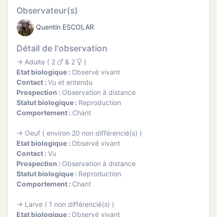
ATION
Observateur(s)
Quentin ESCOLAR
APHIE
Détail de l'observation
CT
→ Adulte ( 2
& 2
)
Etat biologique :
Observé vivant
Contact :
Vu et entendu
Prospection :
Observation à distance
Statut biologique :
Reproduction
NS
Comportement :
Chant
→ Oeuf ( environ 20 non différencié(s) )
Etat biologique :
Observé vivant
Contact :
Vu
Prospection :
Observation à distance
Statut biologique :
Reproduction
Comportement :
Chant
→ Larve ( 1 non différencié(s) )
Etat biologique :
Observé vivant