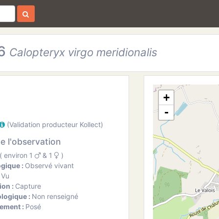
36
Calopteryx virgo meridionalis
+
-
(Validation producteur Kollect)
de l'observation
( environ 1
& 1
)
ogique :
Observé vivant
:
Vu
ion :
Capture
ologique :
Non renseigné
ement :
Posé