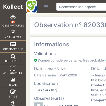
Kollect
Observation n° 8203
21
OBSERVATOIRES
ACTUALITÉS
Informations
OBSERVATIONS
Validations
Donnée considérée certaine, très probable
RECHERCHE
Date :
Détail 
28/05/2025
CARTOGRAPHIE
Date de saisie : 05/01/2026
→ Imago 
Etat biol
Localisation
Contact 
BILAN
-
Les Cars
(87)
Prospect
Statut bi
SAISIE
Observateur(s)
Comport