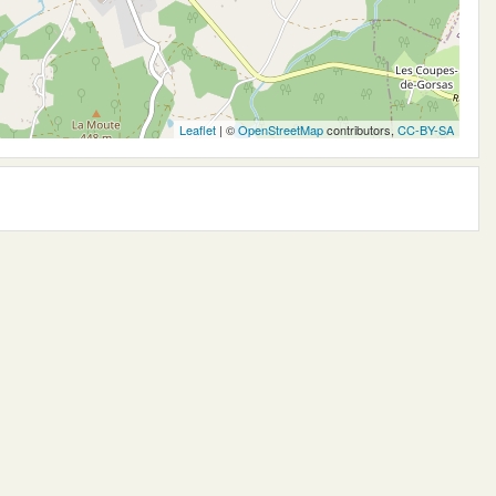
Leaflet
| ©
OpenStreetMap
contributors,
CC-BY-SA