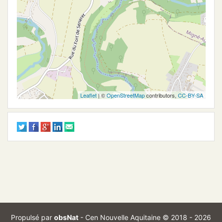
Leaflet
| ©
OpenStreetMap
contributors,
CC-BY-SA
Propulsé par
obsNat
-
Cen Nouvelle Aquitaine
© 2018 - 2026