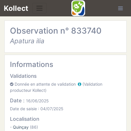
Kollect
Observation n° 833740
OIRES
Apatura ilia
TÉS
IONS
Informations
Validations
CHE
Donnée en attente de validation
(Validation
producteur Kollect)
PHIE
Date :
16/06/2025
N
Date de saisie : 04/07/2025
Localisation
E
-
Quinçay
(86)