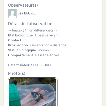
ATION
Observateur(s)
Léa BEUREL
APHIE
Détail de l'observation
CT
→ Imago ( 1 non différencié(s) )
Etat biologique :
Observé vivant
Contact :
Vu
Prospection :
Observation à distance
Statut biologique :
Inconnu
NS
Comportement :
Passage en vol
Déterminateur : Léa BEUREL
Photo(s)