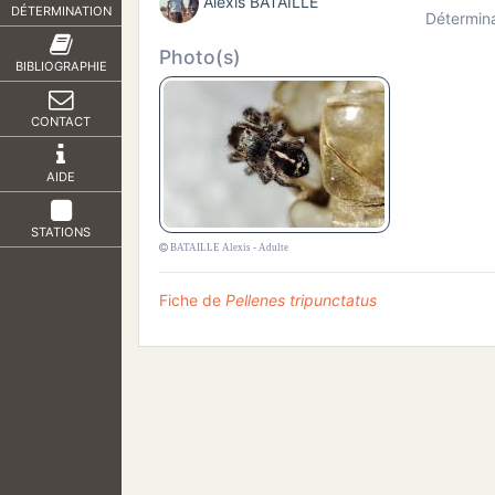
Alexis BATAILLE
DÉTERMINATION
Détermina
Photo(s)
BIBLIOGRAPHIE
CONTACT
AIDE
STATIONS
BATAILLE Alexis - Adulte
Fiche de
Pellenes tripunctatus