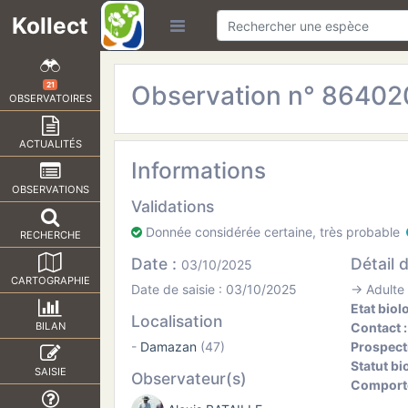
Kollect
Observation n° 8640
21
OBSERVATOIRES
ACTUALITÉS
Informations
OBSERVATIONS
Validations
Donnée considérée certaine, très probable
RECHERCHE
Date :
Détail 
03/10/2025
CARTOGRAPHIE
Date de saisie : 03/10/2025
→ Adulte (
Etat biol
Localisation
Contact 
BILAN
-
Damazan
(47)
Prospect
Statut bi
SAISIE
Observateur(s)
Comport