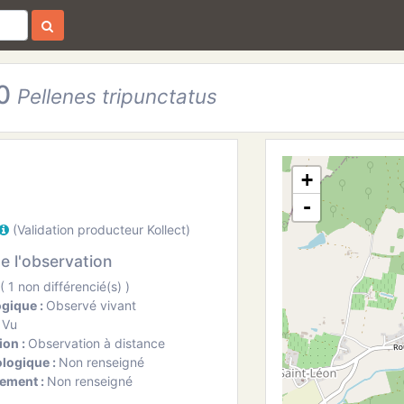
20
Pellenes tripunctatus
+
-
(Validation producteur Kollect)
de l'observation
 1 non différencié(s) )
ogique :
Observé vivant
:
Vu
ion :
Observation à distance
ologique :
Non renseigné
ement :
Non renseigné