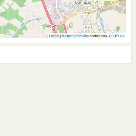
Leaflet
| ©
OpenStreetMap
contributors,
CC-BY-SA