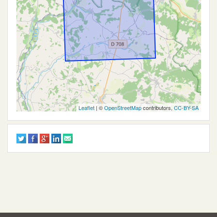
Leaflet
| ©
OpenStreetMap
contributors,
CC-BY-SA