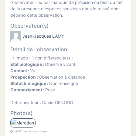
l'observateur ou par manque de précision ou bien du fait
ATION
de la présence d'espèces sensibles dans le relevé dont
dépend cette observation.
APHIE
Observateur(s)
CT
Jean-Jacques LAMY
Détail de l'observation
→ Imago ( 1 non différencié(s) )
Etat biologique :
Observé vivant
NS
Contact :
Vu
Prospection :
Observation à distance
Statut biologique :
Non renseigné
Comportement :
Posé
Déterminateur : David GENOUD
Photo(s)
LAMY Jean-Jacques - Imago