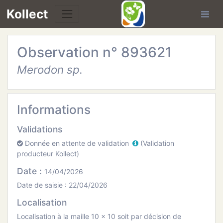
Kollect
Observation n° 893621
OIRES
Merodon sp.
TÉS
IONS
Informations
Validations
CHE
Donnée en attente de validation
(Validation
producteur Kollect)
PHIE
Date :
14/04/2026
N
Date de saisie : 22/04/2026
Localisation
E
Localisation à la maille 10 x 10 soit par décision de