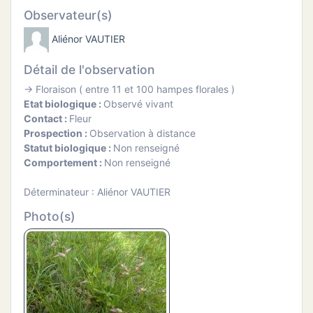
ATION
Observateur(s)
Aliénor VAUTIER
APHIE
Détail de l'observation
CT
→ Floraison ( entre 11 et 100 hampes florales )
Etat biologique :
Observé vivant
Contact :
Fleur
Prospection :
Observation à distance
Statut biologique :
Non renseigné
NS
Comportement :
Non renseigné
Déterminateur : Aliénor VAUTIER
Photo(s)