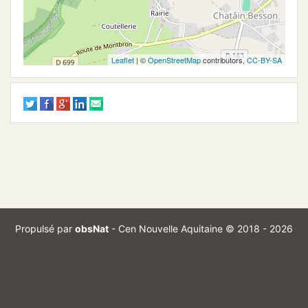
Leaflet
| ©
OpenStreetMap
contributors,
CC-BY-SA
Propulsé par
obsNat
-
Cen Nouvelle Aquitaine
© 2018 - 2026
Branch :
Commit :
optimize_exports
7d0da39