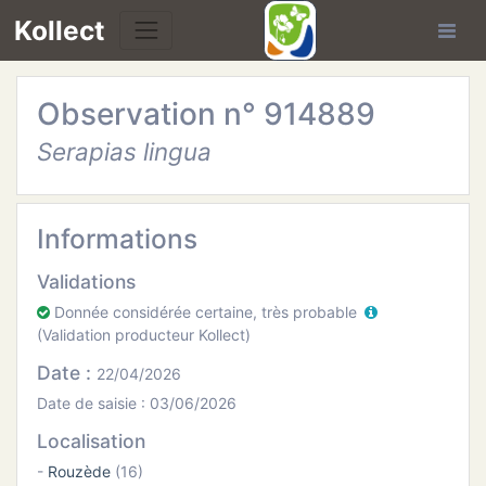
Kollect
Observation n° 914889
OIRES
Serapias lingua
TÉS
IONS
Informations
Validations
CHE
Donnée considérée certaine, très probable
(Validation producteur Kollect)
PHIE
Date :
22/04/2026
N
Date de saisie : 03/06/2026
Localisation
E
-
Rouzède
(16)