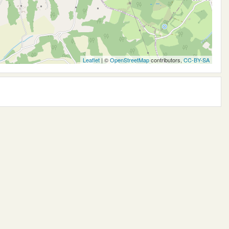
Leaflet
| ©
OpenStreetMap
contributors,
CC-BY-SA