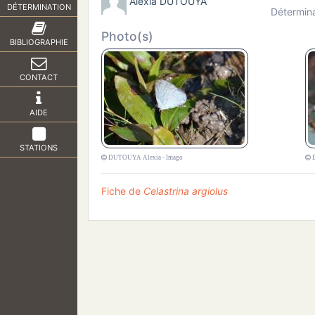
Alexia DUTOUYA
DÉTERMINATION
Détermin
Photo(s)
BIBLIOGRAPHIE
CONTACT
AIDE
STATIONS
DUTOUYA Alexia - Imago
D
Fiche de
Celastrina argiolus