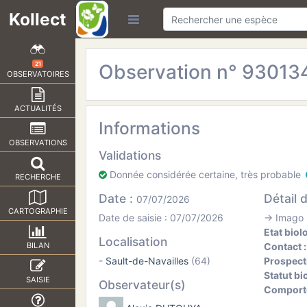
Kollect
Observation n° 93013
21
OBSERVATOIRES
ACTUALITÉS
Informations
OBSERVATIONS
Validations
Donnée considérée certaine, très probable
RECHERCHE
Date :
Détail 
07/07/2026
CARTOGRAPHIE
Date de saisie : 07/07/2026
→ Imago (
Etat biol
Localisation
Contact 
BILAN
-
Sault-de-Navailles
(64)
Prospect
Statut bi
SAISIE
Observateur(s)
Comport