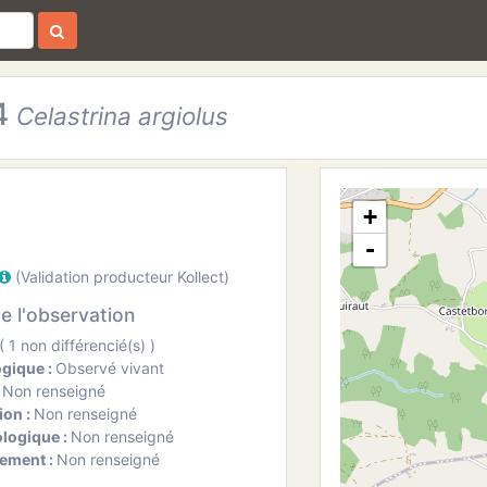
4
Celastrina argiolus
+
-
(Validation producteur Kollect)
de l'observation
 1 non différencié(s) )
ogique :
Observé vivant
:
Non renseigné
ion :
Non renseigné
ologique :
Non renseigné
ement :
Non renseigné