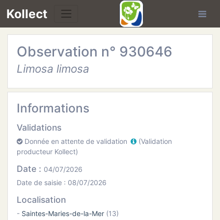
Kollect
Observation n° 930646
OIRES
Limosa limosa
TÉS
IONS
Informations
Validations
CHE
Donnée en attente de validation
(Validation
producteur Kollect)
PHIE
Date :
04/07/2026
N
Date de saisie : 08/07/2026
Localisation
E
-
Saintes-Maries-de-la-Mer
(13)