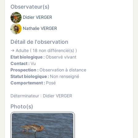
ATION
Observateur(s)
Didier VERGER
APHIE
Nathalie VERGER
CT
Détail de l'observation
→ Adulte ( 18 non différencié(s) )
Etat biologique :
Observé vivant
Contact :
Vu
NS
Prospection :
Observation à distance
Statut biologique :
Non renseigné
Comportement :
Posé
Déterminateur : Didier VERGER
Photo(s)