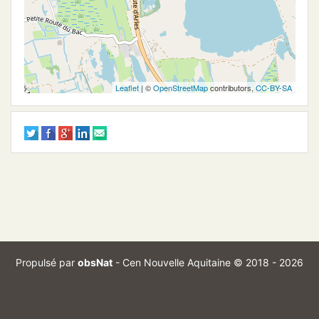
Leaflet
| ©
OpenStreetMap
contributors,
CC-BY-SA
Propulsé par
obsNat
-
Cen Nouvelle Aquitaine
© 2018 - 2026
Branch :
Commit :
optimize_exports
7d0da39