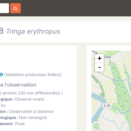
48
Tringa erythropus
+
-
(Validation producteur Kollect)
de l'observation
( environ 230 non différencié(s) )
ogique :
Observé vivant
:
Vu
ion :
Observation à distance
ologique :
Non renseigné
ement :
Posé