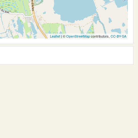
Leaflet
| ©
OpenStreetMap
contributors,
CC-BY-SA