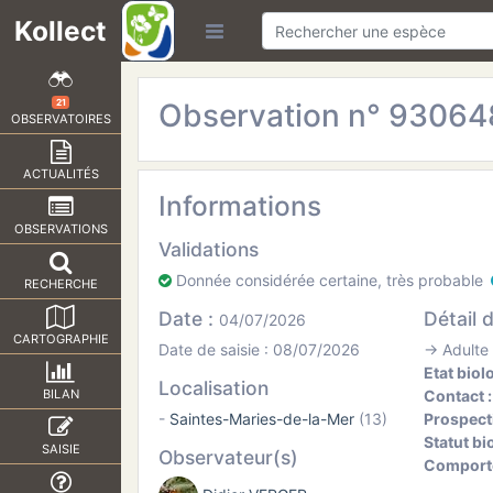
Kollect
Observation n° 9306
21
OBSERVATOIRES
ACTUALITÉS
Informations
OBSERVATIONS
Validations
Donnée considérée certaine, très probable
RECHERCHE
Date :
Détail 
04/07/2026
CARTOGRAPHIE
Date de saisie : 08/07/2026
→ Adulte 
Etat biol
Localisation
Contact 
BILAN
-
Saintes-Maries-de-la-Mer
(13)
Prospect
Statut bi
SAISIE
Observateur(s)
Comport