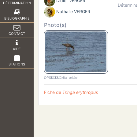
Didier VERGER
DÉTERMINATION
Détermina
Nathalie VERGER
BIBLIOGRAPHIE
Photo(s)
CONTACT
AIDE
STATIONS
VERGER Didier - Adulte
Fiche de
Tringa erythropus