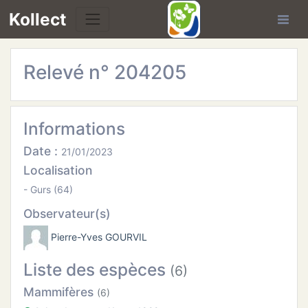
Kollect
Relevé n° 204205
OIRES
TÉS
Informations
IONS
Date :
21/01/2023
Localisation
CHE
- Gurs (64)
Observateur(s)
PHIE
Pierre-Yves GOURVIL
N
Liste des espèces
(6)
E
Mammifères
(6)