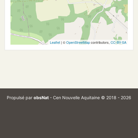
Leaflet
| ©
OpenStreetMap
contributors,
CC-BY-SA
Propulsé par
obsNat
-
Cen Nouvelle Aquitaine
© 2018 - 2026
Branch :
Commit :
optimize_exports
7d0da39
Mentions légales
Conditions d'utilisation