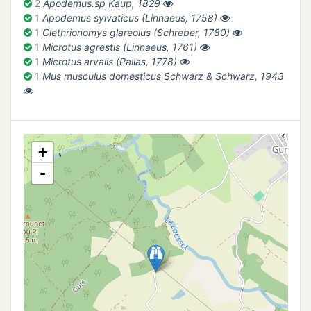
2
Apodemus.sp Kaup, 1829
ATION
1
Apodemus sylvaticus (Linnaeus, 1758)
1
Clethrionomys glareolus (Schreber, 1780)
APHIE
1
Microtus agrestis (Linnaeus, 1761)
1
Microtus arvalis (Pallas, 1778)
1
Mus musculus domesticus Schwarz & Schwarz, 1943
CT
NS
+
-