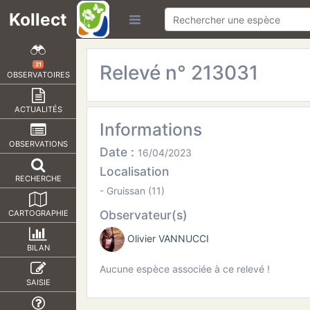
Kollect
Relevé n° 213031
21
OBSERVATOIRES
ACTUALITÉS
Informations
OBSERVATIONS
Date :
16/04/2023
Localisation
RECHERCHE
- Gruissan (11)
Observateur(s)
CARTOGRAPHIE
Olivier VANNUCCI
BILAN
Aucune espèce associée à ce relevé !
SAISIE