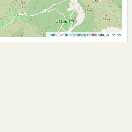
Leaflet
| ©
OpenStreetMap
contributors,
CC-BY-SA