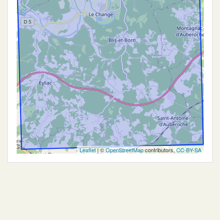
Leaflet
| ©
OpenStreetMap
contributors,
CC-BY-SA