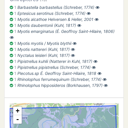
ATION
1
Barbastella barbastellus (Schreber, 1774)
1
Eptesicus serotinus (Schreber, 1774)
APHIE
1
Myotis alcathoe Helversen & Heller, 2001
1
Myotis daubentonii (Kuhl, 1817)
1
Myotis emarginatus (É. Geoffroy Saint-Hilaire, 1806)
CT
1
Myotis myotis / Myotis blythii
1
Myotis nattereri (Kuhl, 1817)
1
Nyctalus leisleri (Kuhl, 1817)
NS
1
Pipistrellus kuhlii (Natterer in Kuhl, 1817)
1
Pipistrellus pipistrellus (Schreber, 1774)
1
Plecotus.sp É. Geoffroy Saint-Hilaire, 1818
1
Rhinolophus ferrumequinum (Schreber, 1774)
1
Rhinolophus hipposideros (Borkhausen, 1797)
+
-