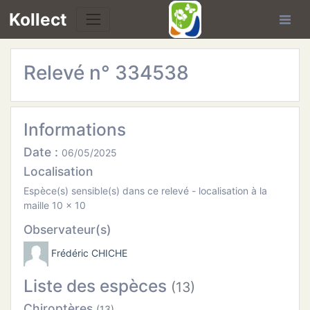
Kollect
Relevé n° 334538
OIRES
TÉS
Informations
IONS
Date :
06/05/2025
Localisation
CHE
Espèce(s) sensible(s) dans ce relevé - localisation à la
maille 10 x 10
PHIE
Observateur(s)
N
Frédéric CHICHE
Liste des espèces
E
(13)
Chiroptères
(13)