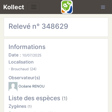
Kollect
Relevé n° 348629
OIRES
TÉS
Informations
IONS
Date :
10/07/2025
Localisation
CHE
- Brouchaud (24)
Observateur(s)
PHIE
Océane RENOU
N
Liste des espèces
(1)
E
Zygènes
(1)