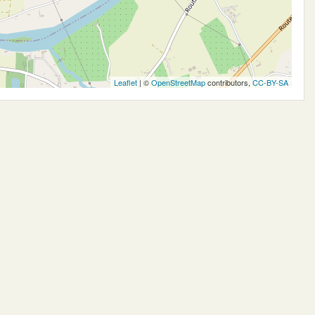
Leaflet
| ©
OpenStreetMap
contributors,
CC-BY-SA