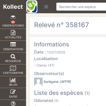
Kollect
Relevé n° 358167
21
OBSERVATOIRES
ACTUALITÉS
Informations
OBSERVATIONS
Date :
13/07/2025
Localisation
RECHERCHE
- Clairac (47)
Observateur(s)
CARTOGRAPHIE
Aurégane JAFFRE
BILAN
Liste des espèces
(1)
SAISIE
Odonates
(1)