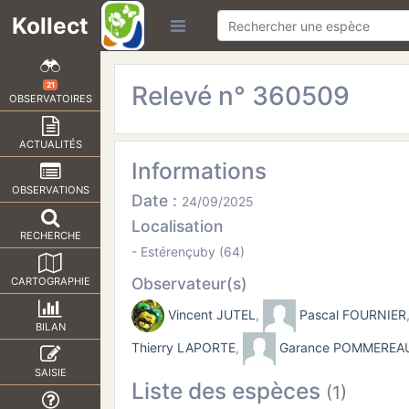
Kollect
Relevé n° 360509
21
OBSERVATOIRES
ACTUALITÉS
Informations
OBSERVATIONS
Date :
24/09/2025
Localisation
RECHERCHE
- Estérençuby (64)
Observateur(s)
CARTOGRAPHIE
Vincent JUTEL
,
Pascal FOURNIER
BILAN
Thierry LAPORTE
,
Garance POMMEREA
SAISIE
Liste des espèces
(1)