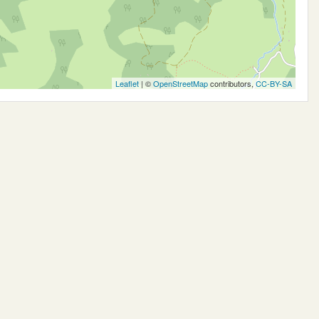
Leaflet
| ©
OpenStreetMap
contributors,
CC-BY-SA