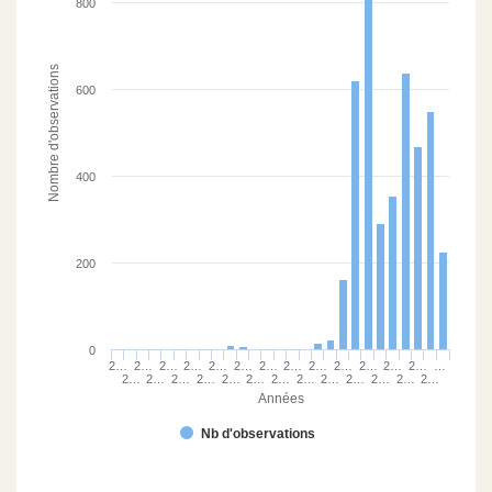
800
N
Nombre d'observations
600
E
IE
400
O
200
CT
0
2…
2…
2…
2…
2…
2…
2…
2…
2…
2…
2…
2…
2…
…
2…
2…
2…
2…
2…
2…
2…
2…
2…
2…
2…
2…
2…
Années
Nb d'observations