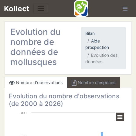
Kollect
Evolution du
Bilan
nombre de
Aide
prospection
données de
Evolution des
mollusques
TÉS
données
IONS
Nombre d'observations
Nombre d'espèces
CHE
Evolution du nombre d'observations
(de 2000 à 2026)
TION
1000
DE