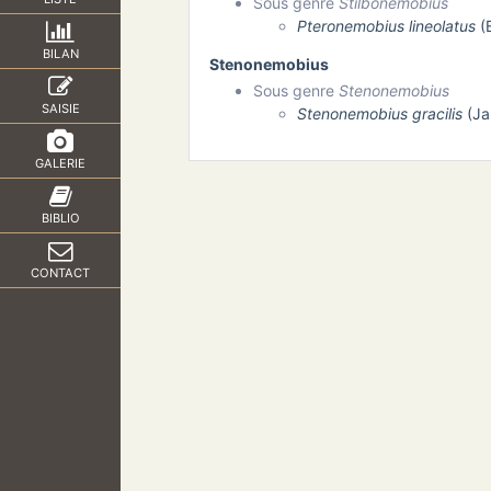
Sous genre
Stilbonemobius
Pteronemobius lineolatus
(B
BILAN
Stenonemobius
Sous genre
Stenonemobius
SAISIE
Stenonemobius gracilis
(Ja
GALERIE
BIBLIO
CONTACT