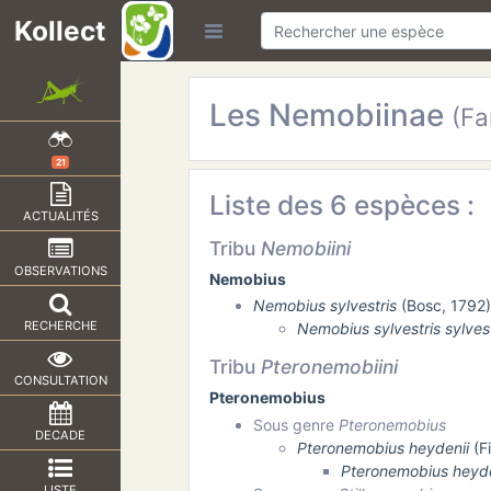
Kollect
Les Nemobiinae
(Fa
21
Liste des 6 espèces :
ACTUALITÉS
Tribu
Nemobiini
OBSERVATIONS
Nemobius
Nemobius sylvestris
(Bosc, 1792)
RECHERCHE
Nemobius sylvestris sylvest
Tribu
Pteronemobiini
CONSULTATION
Pteronemobius
Sous genre
Pteronemobius
DECADE
Pteronemobius heydenii
(Fi
Pteronemobius heyde
LISTE