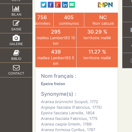
BILAN
756
405
NC
données
communes
Non calculé
SAISIE
295
30.29 %
mailles Lambert93 10
territoire maillé
km
GALERIE
439
11.27 %
mailles Lambert93 5
territoire maillé
BIBLIO
km
CONTACT
Nom français :
Épeire frelon
Synonyme(s) :
Aranea brünnichii
Scopoli, 1772
Argiope fasciata
(Fabricius, 1775)
Epeira fasciata
Latreille, 1804
Aranea fasciata
Fabricius, 1775
Aranea caspia
Gmelin, 1789:
Aranea formosa
Cyrillus, 1787