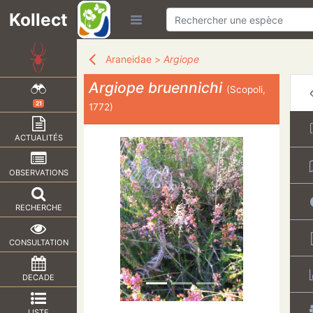
Kollect
Araneidae
>
Argiope
Argiope bruennichi
(Scopoli,
21
1772)
ACTUALITÉS
OBSERVATIONS
RECHERCHE
CONSULTATION
DECADE
LISTE