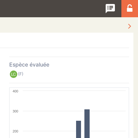
speaker_notes
Espèce évaluée
(F)
LC
400
300
200