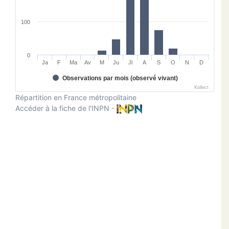
100
0
Ja
F
Ma
Av
M
Ju
Jl
A
S
O
N
D
Observations par mois (observé vivant)
Kollect
Répartition en France métropolitaine
Accéder à la fiche de l'INPN -