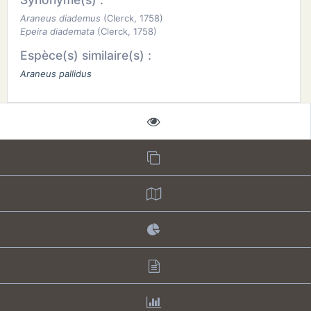
Araneus diademus
(Clerck, 1758)
Epeira diademata
(Clerck, 1758)
Espèce(s) similaire(s) :
Araneus pallidus