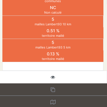
communes
NC
N
Non calculé
5
E
mailles Lambert93 10 km
0.51 %
territoire maillé
IE
5
mailles Lambert93 5 km
O
0.13 %
territoire maillé
CT