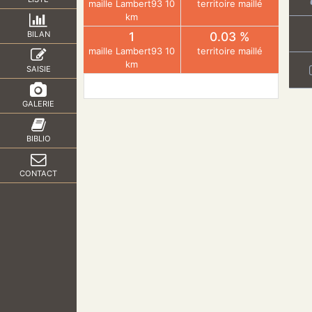
maille Lambert93 10
territoire maillé
km
1
0.03 %
BILAN
maille Lambert93 10
territoire maillé
km
SAISIE
GALERIE
BIBLIO
CONTACT