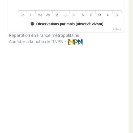
Ja
F
Ma
Av
M
Ju
Jl
A
S
O
N
D
Observations par mois (observé vivant)
Kollect
Répartition en France métropolitaine
Accéder à la fiche de l'INPN -