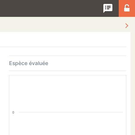
speaker_notes
Espèce évaluée
0