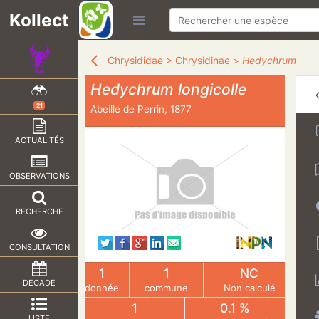
Kollect
Chrysididae
>
Chrysidinae
>
Hedychrum
Hedychrum longicolle
21
Abeille de Perrin, 1877
ACTUALITÉS
OBSERVATIONS
RECHERCHE
CONSULTATION
1
1
NC
DECADE
donnée
commune
Non calculé
1
0.1 %
LISTE