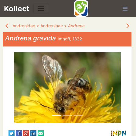
Kollect
Andrenidae
>
Andreninae
>
Andrena
Andrena gravida
Imhoff, 1832
TÉS
IONS
CHE
TION
DE