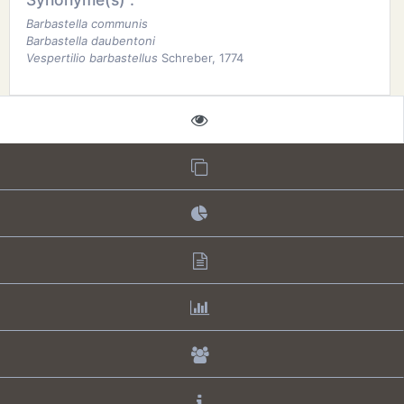
Barbastella communis
Barbastella daubentoni
Vespertilio barbastellus
Schreber, 1774