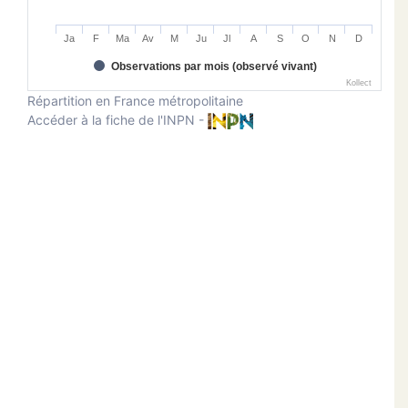
Ja
F
Ma
Av
M
Ju
Jl
A
S
O
N
D
Observations par mois (observé vivant)
Kollect
Répartition en France métropolitaine
Accéder à la fiche de l'INPN -