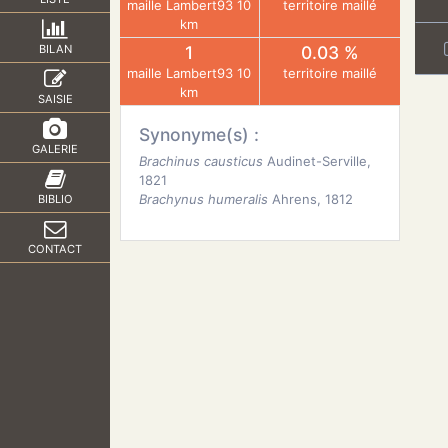
maille Lambert93 10
territoire maillé
km
1
0.03 %
BILAN
maille Lambert93 10
territoire maillé
km
SAISIE
Synonyme(s) :
GALERIE
Brachinus causticus
Audinet-Serville,
1821
Brachynus humeralis
Ahrens, 1812
BIBLIO
CONTACT