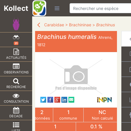
Kollect
Carabidae
>
Brachininae
>
Brachinus
Brachinus humeralis
Ahrens,
21
1812
ACTUALITÉS
OBSERVATIONS
RECHERCHE
CONSULTATION
2
1
NC
DECADE
données
commune
Non calculé
1
0.1 %
LISTE