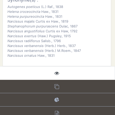
Autogenes poeticus
(L.) Raf., 1838
Helena croceocincta
Haw., 1831
Helena purpureocincta
Haw., 1831
Narcissus majalis
Curtis ex Haw., 1819
Stephanophorum purpurascens
Dulac, 1867
Narcissus angustifolius
Curtis ex Haw, 1792
Narcissus exertus
(Haw.) Pugsley, 1915
Narcissus radiiflorus
Salisb., 1796
Narcissus verbanensis
(Herb.) Herb., 1837
Narcissus verbanensis
(Herb.) M.Roem., 1847
Narcissus ornatus
Haw., 1831