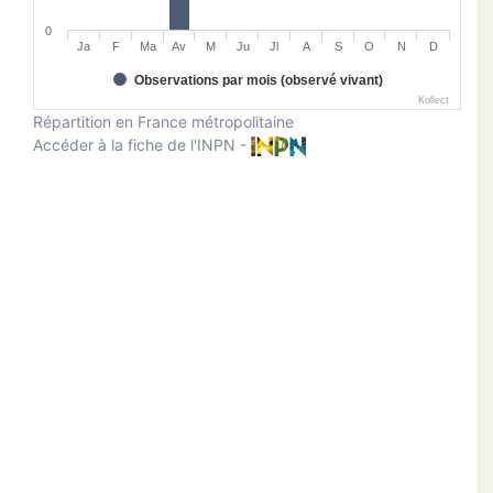
0
Ja
F
Ma
Av
M
Ju
Jl
A
S
O
N
D
Observations par mois (observé vivant)
Kollect
Répartition en France métropolitaine
Accéder à la fiche de l'INPN -