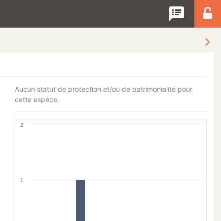
speaker_notes
Aucun statut de protection et/ou de patrimonialité pour
cette espèce.
2
1