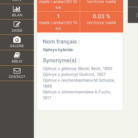
maille Lambert93 10
territoire maillé
km
1
0.03 %
BILAN
maille Lambert93 10
territoire maillé
km
SAISIE
Nom français :
GALERIE
Ophrys hybride
Synonyme(s) :
BIBLIO
Ophrys x gibbosa
(Beck) Beck, 1890
Ophrys x pokornyi
Guétrot, 1927
CONTACT
Ophrys x reichenbachiana
M.Schulze,
1889
Ophrys x zimmermanniana
A.Fuchs,
1917