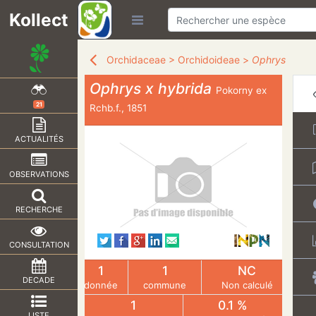
Kollect
Orchidaceae
>
Orchidoideae
>
Ophrys
Ophrys x hybrida
Pokorny ex
21
Rchb.f., 1851
ACTUALITÉS
OBSERVATIONS
RECHERCHE
CONSULTATION
1
1
NC
DECADE
donnée
commune
Non calculé
1
0.1 %
LISTE