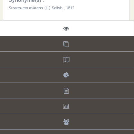
Strateuma militaris
(L.) Salisb., 1812