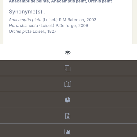
Anacamptide peinte, Anacamptis peint, Orchis peint
Synonyme(s) :
Anacamptis picta
(Loisel.) R.M.Bateman, 2003
Herorchis picta
(Loisel.) P.Delforge, 2009
Orchis picta
Loisel., 1827