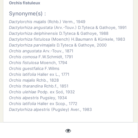
Orchis fistuleux
Synonyme(s) :
Dactylorchis majalis
(Rchb.) Verm., 1949
Dactylorhiza angustata
(Arv.-Touv.) D.Tyteca & Gathoye, 1991
Dactylorhiza delphinensis
D.Tyteca & Gathoye, 1988
Dactylorhiza fistulosa
(Moench) H.Baumann & Künkele, 1983
Dactylorhiza parvimajalis
D.Tyteca & Gathoye, 2000
Orchis angustata
Arv.-Touv., 1871
Orchis comosa
F.W.Schmidt, 1791
Orchis fistulosa
Moench, 1794
Orchis guestfalica
F.Wilms
Orchis latifolia
Haller ex L., 1771
Orchis majalis
Rchb., 1828
Orchis tharandina
Rchb.f., 1851
Orchis ulehlae
Podp. ex Soó, 1932
Orchis alpestris
Pugsley, 1934
Orchis latifolia
Haller ex Scop., 1772
Dactylorhiza alpestris
(Pugsley) Aver., 1983