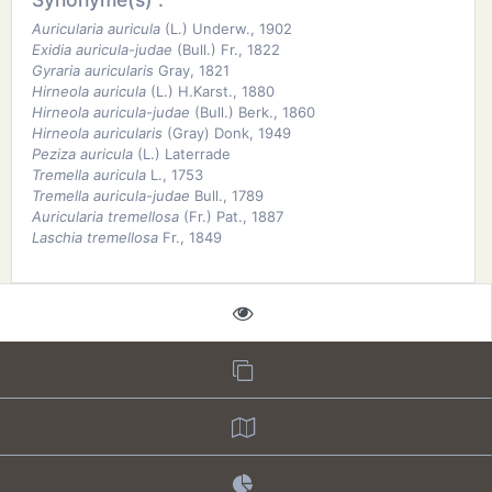
Auricularia auricula
(L.) Underw., 1902
Exidia auricula-judae
(Bull.) Fr., 1822
Gyraria auricularis
Gray, 1821
Hirneola auricula
(L.) H.Karst., 1880
Hirneola auricula-judae
(Bull.) Berk., 1860
Hirneola auricularis
(Gray) Donk, 1949
Peziza auricula
(L.) Laterrade
Tremella auricula
L., 1753
Tremella auricula-judae
Bull., 1789
Auricularia tremellosa
(Fr.) Pat., 1887
Laschia tremellosa
Fr., 1849