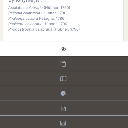
Aspilates calabraria
(Hübner, 1790)
Pellonia calabraria
(Hübner, 1790)
Phalaena calabra
Petagna, 1786
Phalaena calabraria
Hübner, 1790
Rhodostrophia calabraria
(Hübner, 1790)