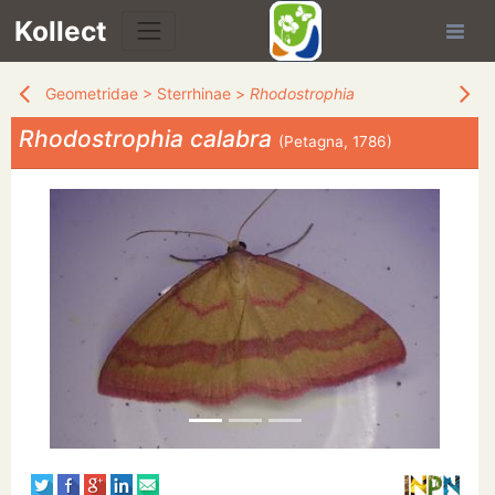
Kollect
Geometridae
>
Sterrhinae
>
Rhodostrophia
Rhodostrophia calabra
(Petagna, 1786)
TÉS
IONS
CHE
TION
DE