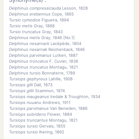
Delphinus compressicauda
Lesson, 1828
Delphinus erebennus
Cope, 1865
Tursio cymodice
Figueira, 1894
Tursio metis
Gray, 1868
Tursio truncatus
Gray, 1843
Delphinus metis
Gray, 1846 [No.1]
Delphinus nesarnack
Lacépède, 1804
Delphinus nesarnak
Reichenback, 1846
Delphinus parvimanus
Lutken, 1887
Delphinus troncatus
F. Cuvier, 1836
Delphinus truncatus
Montagu, 1821
Delphinus tursio
Bonnaterre, 1789
Tursiops gephyreus
Lahille, 1908
Tursiops gilli
Dall, 1873
Tursiops gillii
Scammon, 1874
Tursiops maugeanus
Iredale & Troughton, 1934
Tursiops nuuanu
Andrews, 1911
Tursiops parvimanus
Van Beneden, 1886
Tursiops subridens
Flower, 1884
Tursiops truncantus
Montagu, 1821
Tursiops tursio
Gervais, 1855
Tursiops tursio
Ihering, 1892