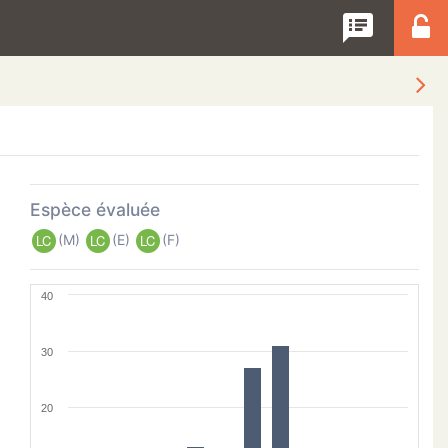
speaker_notes
Espèce évaluée
(M)
(E)
(F)
LC
LC
LC
40
30
20