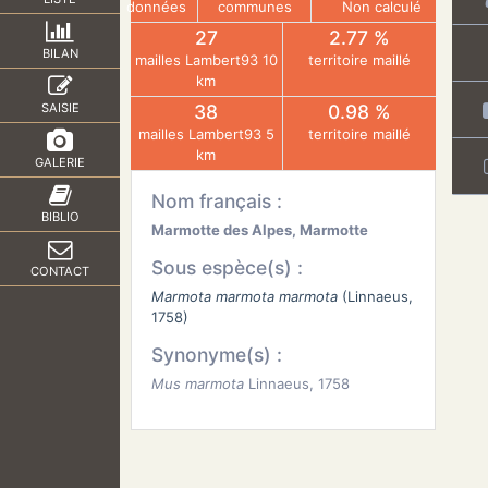
données
communes
Non calculé
27
2.77 %
BILAN
mailles Lambert93 10
territoire maillé
km
SAISIE
38
0.98 %
mailles Lambert93 5
territoire maillé
km
GALERIE
Nom français :
BIBLIO
Marmotte des Alpes, Marmotte
Sous espèce(s) :
CONTACT
Marmota marmota marmota
(Linnaeus,
1758)
Synonyme(s) :
Mus marmota
Linnaeus, 1758