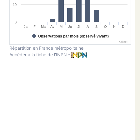
10
0
Ja
F
Ma
Av
M
Ju
Jl
A
S
O
N
D
Observations par mois (observé vivant)
Kollect
Répartition en France métropolitaine
Accéder à la fiche de l'INPN -