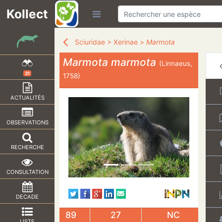
Kollect
Sciuridae
>
Xerinae
>
Marmota
Marmota marmota
(Linnaeus,
21
1758)
ACTUALITÉS
OBSERVATIONS
RECHERCHE
CONSULTATION
DECADE
89
27
NC
LISTE