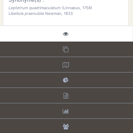
Leptetrum quadrimaculatum
(Linnaeus, 1758)
Libellula praenubila
Newman, 1833